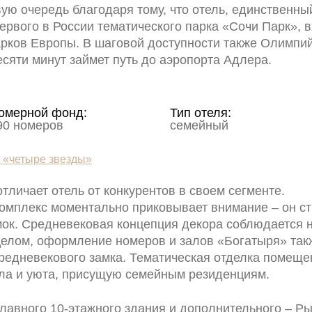
вую очередь благодаря тому, что отель, единственны
первого в России тематического парка «Сочи Парк», 
рков Европы. В шаговой доступности также Олимпий
сяти минут займет путь до аэропорта Адлера.
омерной фонд:
Тип отеля:
90 номеров
семейный
и «четыре звезды»
тличает отель от конкурентов в своем сегменте.
омплекс моментально приковывает внимание – он с
ок. Средневековая концепция декора соблюдается н
 целом, оформление номеров и залов «Богатыря» так
редневекового замка. Тематическая отделка помеще
пла и уюта, присущую семейным резиденциям.
главного 10-этажного здания и дополнительного – Р