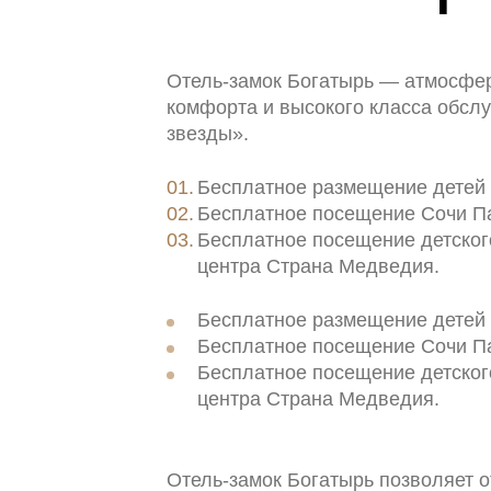
Special offers
Отель-замок Богатырь — атмосфер
комфорта и высокого класса обсл
звезды».
Бесплатное размещение детей 
Бесплатное посещение Сочи П
Бесплатное посещение детског
центра Страна Медведия.
8 800 100 33 39
resagent@sochi-park.ru
Бесплатное размещение детей 
Бесплатное посещение Сочи П
Бесплатное посещение детског
центра Страна Медведия.
Отель-замок Богатырь позволяет 