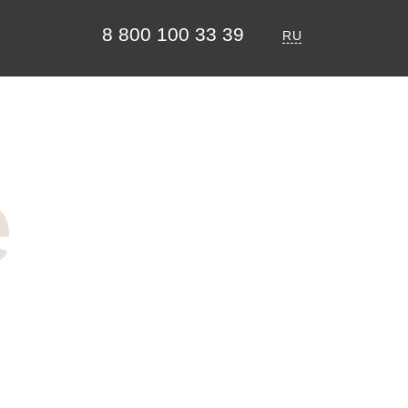
8 800 100 33 39
RU
е
Your Event
Hotel Rules