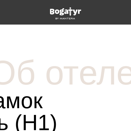
Об отел
ices
Spa
bill
амок
Restaurants and Bars
 for Children
ь (H1)