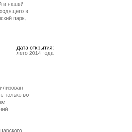
й в нашей
входящего в
ский парк,
Дата открытия:
лето 2014 года
тилизован
е только во
же
ний
ыцарского