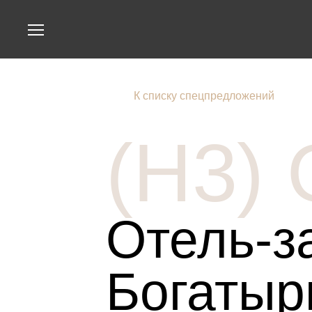
К списку спецпредложений
(H3) 
About Hotel
Serv
Play
Отель-з
Tips
Богатыр
Rooms