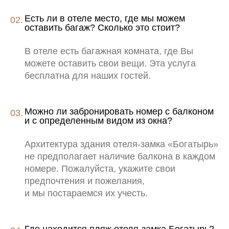
Для детей
Есть ли в отеле место, где мы можем
Спа
оставить багаж? Сколько это стоит?
Рестораны и бары
В отеле есть багажная комната, где Вы
Сочи Парк
можете оставить свои вещи. Эта услуга
Ваше событие
бесплатна для наших гостей.
Правила проживания
Можно ли забронировать номер с балконом
и с определенным видом из окна?
Архитектура здания отеля-замка «Богатырь»
не предполагает наличие балкона в каждом
номере. Пожалуйста, укажите свои
предпочтения и пожелания,
и мы постараемся их учесть.