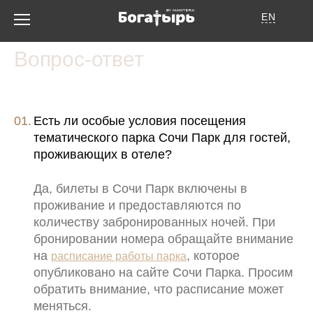
EN
Вопрос-ответ
Об отеле
Есть ли особые условия посещения
тематического парка Сочи Парк для гостей,
проживающих в отеле?
Да, билеты в Сочи Парк включены в
проживание и предоставляются по
количеству забронированных ночей. При
Номера
бронировании номера обращайте внимание
Услуги
на
, которое
расписание работы парка
опубликовано на сайте Сочи Парка. Просим
Спецпредложения
обратить внимание, что расписание может
Афиша мероприятий
меняться.