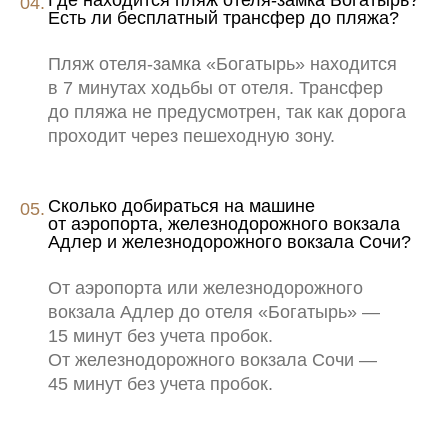
Где находится пляж отеля-замка Богатырь?
Есть ли бесплатный трансфер до пляжа?
8 800 100 33 39
Пляж отеля-замка «Богатырь» находится
resagent@sochi-park.ru
в 7 минутах ходьбы от отеля. Трансфер
до пляжа не предусмотрен, так как дорога
проходит через пешеходную зону.
+ 24
05:09
Сколько добираться на машине
от аэропорта, железнодорожного вокзала
Адлер и железнодорожного вокзала Сочи?
От аэропорта или железнодорожного
вокзала Адлер до отеля «Богатырь» —
15 минут без учета пробок.
От железнодорожного вокзала Сочи —
45 минут без учета пробок.