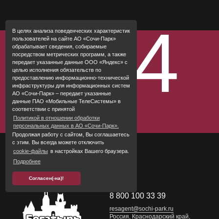
Для детей
Спа
404
В целях анализа поведенческих характеристик
Рестораны и бары
пользователей на сайте АО «Сочи-Парк»
обрабатывает сведения, собираемые
Сочи Парк
посредством метрических программ, а также
передает указанные данные ООО «Яндекс» с
Ваше событие
целью исполнения обязательств по
предоставлению информационно-технической
Правила проживания
инфраструктуры для информационных систем
АО «Сочи-Парк» – передает указанные
данные ПАО «Мобильные ТелеСистемы» в
соответствии с принятой
Политикой в отношении обработки
персональных данных в АО «Сочи-Парк».
Продолжая работу с сайтом, Вы соглашаетесь
с этим. Вы всегда можете отключить
cookie-файлы
в настройках Вашего браузера.
Подробнее
Согласен(-на)!
8 800 100 33 39
resagent@sochi-park.ru
Россия, Краснодарский край,