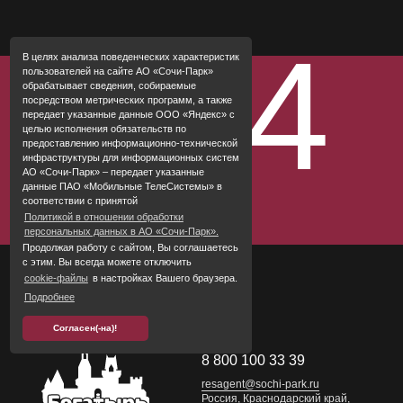
Для детей
Спа
404
В целях анализа поведенческих характеристик
Рестораны и бары
пользователей на сайте АО «Сочи-Парк»
обрабатывает сведения, собираемые
Сочи Парк
посредством метрических программ, а также
передает указанные данные ООО «Яндекс» с
Ваше событие
целью исполнения обязательств по
предоставлению информационно-технической
Правила проживания
инфраструктуры для информационных систем
АО «Сочи-Парк» – передает указанные
данные ПАО «Мобильные ТелеСистемы» в
соответствии с принятой
Политикой в отношении обработки
персональных данных в АО «Сочи-Парк».
Продолжая работу с сайтом, Вы соглашаетесь
с этим. Вы всегда можете отключить
cookie-файлы
в настройках Вашего браузера.
Подробнее
Согласен(-на)!
8 800 100 33 39
resagent@sochi-park.ru
Россия, Краснодарский край,