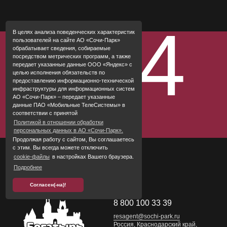
Для детей
Спа
404
В целях анализа поведенческих характеристик
Рестораны и бары
пользователей на сайте АО «Сочи-Парк»
обрабатывает сведения, собираемые
Сочи Парк
посредством метрических программ, а также
передает указанные данные ООО «Яндекс» с
Ваше событие
целью исполнения обязательств по
предоставлению информационно-технической
Правила проживания
инфраструктуры для информационных систем
АО «Сочи-Парк» – передает указанные
данные ПАО «Мобильные ТелеСистемы» в
соответствии с принятой
Политикой в отношении обработки
персональных данных в АО «Сочи-Парк».
Продолжая работу с сайтом, Вы соглашаетесь
с этим. Вы всегда можете отключить
cookie-файлы
в настройках Вашего браузера.
Подробнее
Согласен(-на)!
8 800 100 33 39
resagent@sochi-park.ru
Россия, Краснодарский край,