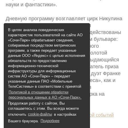
науки и фантастики».
8 800 100 33 39
Дневную программу возглавляет цирк Никулина
resagent@sochi-park.ru
с фантастическим представлением
В целях анализа поведенческих
«Обыкновенные чудеса». В шоу задействованы
характеристик пользователей на сайте АО
ведущие артисты цирка на Цветном бульваре:
«Сочи-Парк» обрабатывает сведения,
обладатели Гран-при международного
собираемые посредством метрических
программ, а также передает указанные
фестиваля циркового искусства «Золотой
+ 29
данные ООО «Яндекс» с целью исполнения
09:16
слон» Лючия и Егор Сухоруковы, выдающийся
обязательств по предоставлению
эквилибрист Андрей Катков, обладатель приза
информационно-технической
инфраструктуры для информационных
«Лучший клоун мира» комедийный дуэт Франке
систем АО «Сочи-Парк» – передает
и другие. Шоу «Обыкновенные чудеса», как и
указанные данные ПАО «Мобильные
другие новинки сезона, останется в
ТелеСистемы» в соответствии с принятой
Политикой в отношении обработки
анимационной программе Сочи Парка на
персональных данных в АО «Сочи-Парк».
протяжении всего лета
Продолжая работу с сайтом, Вы
соглашаетесь с этим. Вы всегда можете
Ознакомьтесь с
отключить
cookie-файлы
в настройках
подробной программой событий
дня рождения Сочи Парка!
Вашего браузера.
Подробнее