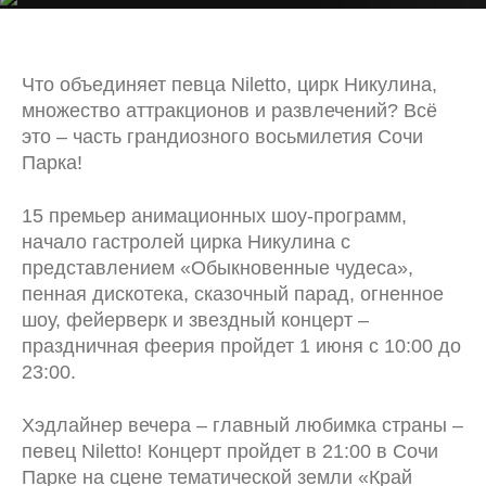
Для детей
Спа
Рестораны и бары
Что объединяет певца Niletto, цирк Никулина,
множество аттракционов и развлечений? Всё
Сочи Парк
это – часть грандиозного восьмилетия Сочи
Ваше событие
Парка!
Правила проживания
15 премьер анимационных шоу-программ,
начало гастролей цирка Никулина с
представлением «Обыкновенные чудеса»,
пенная дискотека, сказочный парад, огненное
шоу, фейерверк и звездный концерт –
праздничная феерия пройдет 1 июня с 10:00 до
23:00.
Хэдлайнер вечера – главный любимка страны –
певец Niletto! Концерт пройдет в 21:00 в Сочи
Парке на сцене тематической земли «Край