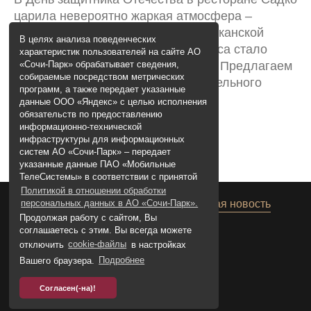
Для детей
царила невероятно жаркая атмосфера –
Спа
прошёл ужин в стиле латиноамериканской
В целях анализа поведенческих
вечеринки. Шоу Мишеля Мартинесса стало
Рестораны и бары
характеристик пользователей на сайте АО
жемчужиной праздничного вечера. Предлагаем
«Сочи-Парк» обрабатывает сведения,
Сочи Парк
собираемые посредством метрических
вспомнить яркие моменты зажигательного
программ, а также передает указанные
Ваше событие
праздника!
данные ООО «Яндекс» с целью исполнения
обязательств по предоставлению
Правила проживания
информационно-технической
Фотогалерея праздника
.
здесь
инфраструктуры для информационных
систем АО «Сочи-Парк» – передает
указанные данные ПАО «Мобильные
ТелеСистемы» в соответствии с принятой
Политикой в отношении обработки
Предыдущая новость
Следующая новость
персональных данных в АО «Сочи-Парк».
Продолжая работу с сайтом, Вы
соглашаетесь с этим. Вы всегда можете
отключить
cookie-файлы
в настройках
Вашего браузера.
Подробнее
Согласен(-на)!