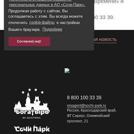
Медведия», аттракционы «Колесо Времени» и
персональных данных в АО «Сочи-Парк».
«Богатырские гонки».
8 800 100 33 39
Продолжая работу с сайтом, Вы
Подробности по телефону 8 800 100 33 39.
соглашаетесь с этим. Вы всегда можете
resagent@sochi-park.ru
отключить
cookie-файлы
в настройках
Вашего браузера.
Подробнее
Предыдущая новость
Следующая новость
Согласен(-на)!
+ 29
17:01
8 800 100 33 39
resagent@sochi-park.ru
Россия, Краснодарский край,
ФТ Сириус, Олимпийский
проспект, 21