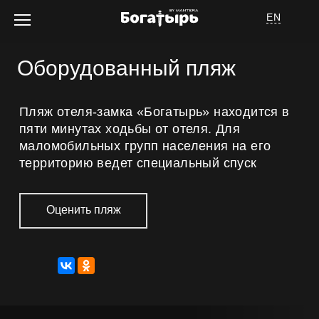
EN
Оборудованный пляж
Об отеле
Пляж отеля-замка «Богатырь» находится в
пяти минутах ходьбы от отеля. Для
Номера
маломобильных групп населения на его
Услуги
территорию ведет специальный спуск
Спецпредложения
Афиша мероприятий
Оценить пляж
Для детей
Спа
Рестораны и бары
Сочи Парк